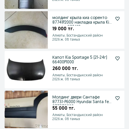
2026 ж. 08 тамыз
молдинг крыла киа соренто
87741P2000 накладка крыла Kia
sorento 87742P
19 000 тг.
Алматы, Бостандыкский район
2026 ж. 08 тамыз
Капот Kia Sportage 5 (21-24г)
66400P1000
260 000 тг.
Алматы, Бостандыкский район
2026 ж. 08 тамыз
Молдинг двери Сантафе
87731-P6000 Hyundai Santa fe
87731P6000
55 000 тг.
Алматы, Бостандыкский район
2026 ж. 08 тамыз