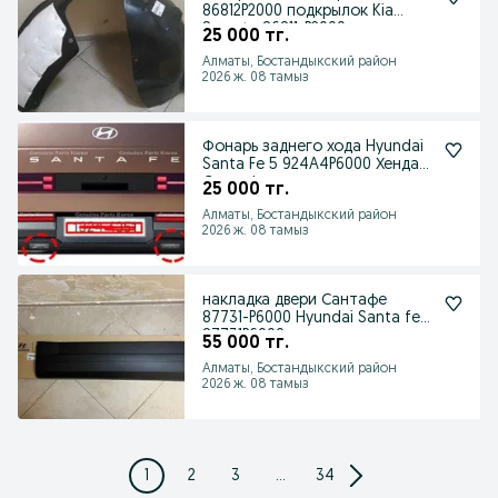
86812P2000 подкрылок Kia
Sorento 86811-P2000
25 000 тг.
Алматы, Бостандыкский район
2026 ж. 08 тамыз
Фонарь заднего хода Hyundai
Santa Fe 5 924A4P6000 Хендай
Сантафе
25 000 тг.
Алматы, Бостандыкский район
2026 ж. 08 тамыз
накладка двери Сантафе
87731-P6000 Hyundai Santa fe
87731P6000 молдинг
55 000 тг.
Алматы, Бостандыкский район
2026 ж. 08 тамыз
1
2
3
...
34