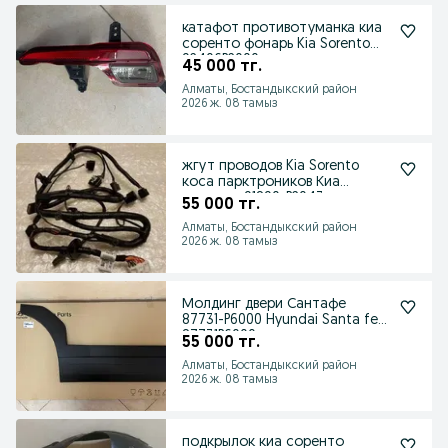
катафот противотуманка киа
соренто фонарь Kia Sorento
92406P2000
45 000 тг.
Алматы, Бостандыкский район
2026 ж. 08 тамыз
жгут проводов Kia Sorento
коса парктроников Киа
соренто 91890-P2043
55 000 тг.
Алматы, Бостандыкский район
2026 ж. 08 тамыз
Молдинг двери Сантафе
87731-P6000 Hyundai Santa fe
87731P6000 накладка
55 000 тг.
Алматы, Бостандыкский район
2026 ж. 08 тамыз
подкрылок киа соренто